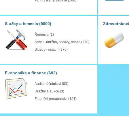
PC hry a jiná zábava
(166)
Služby a řemesla
(5000)
Zdravotnictv
Řemesla
(1)
Servis, údržba, opravy, revize
(270)
Služby - ostatní
(970)
Ekonomika a finance
(692)
Audit a účetnictví
(83)
Dražby a aukce
(3)
Finanční poradenství
(191)