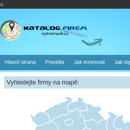
r)
Hlavní strana
Pravidla
Jak inzerovat
Jak to
Vyhledejte firmy na mapě: