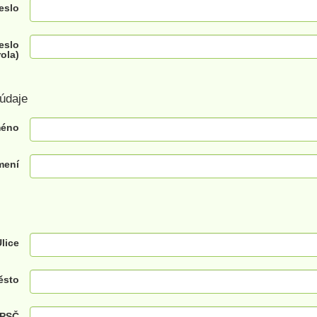
eslo
eslo
rola)
údaje
éno
mení
lice
ěsto
PSČ