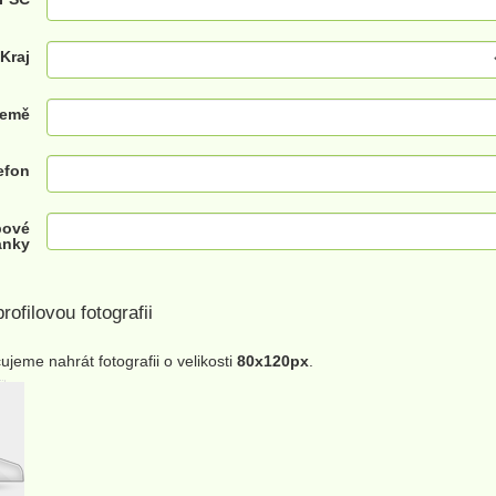
Kraj
emě
efon
ové
ánky
rofilovou fotografii
jeme nahrát fotografii o velikosti
80x120px
.