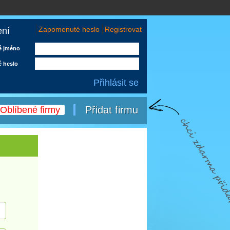
Zapomenuté heslo
Registrovat
ení
é jméno
é heslo
Přidat firmu
Oblíbené firmy