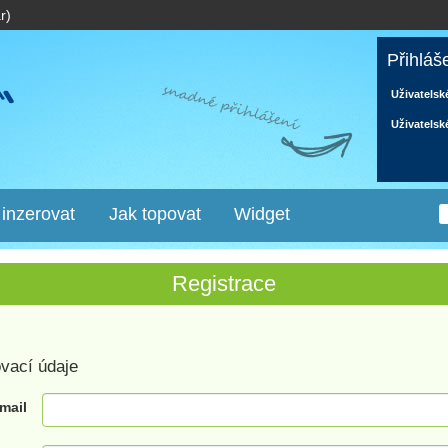
r)
Přihláš
Uživatelsk
Uživatelsk
 inzerovat
Jak topovat
Widget
Registrace
ovací údaje
mail