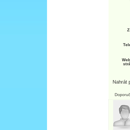
Z
Tel
Web
str
Nahrát p
Doporuču