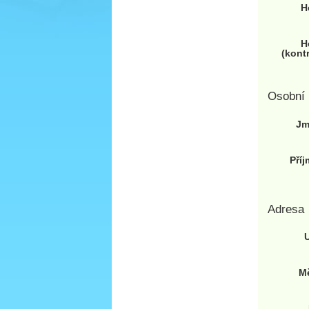
H
H
(kont
Osobní 
Jm
Příj
Adresa
U
M