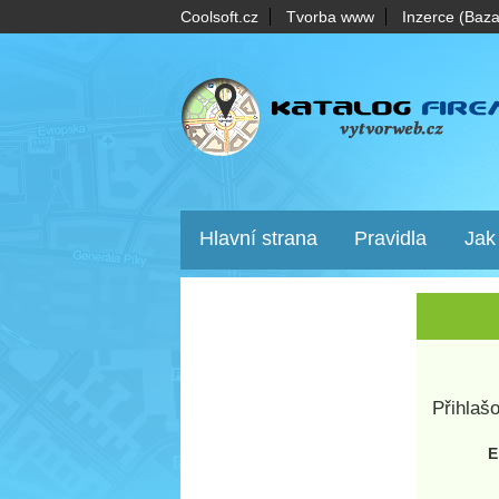
Coolsoft.cz
Tvorba www
Inzerce (Baza
Hlavní strana
Pravidla
Jak
Přihlaš
E