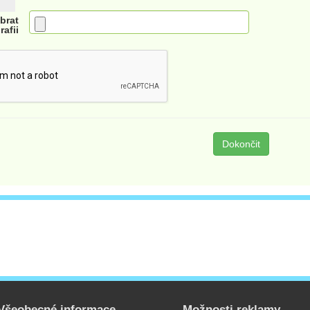
brat
rafii
Dokončit
Všeobecné informace
Možnosti reklamy