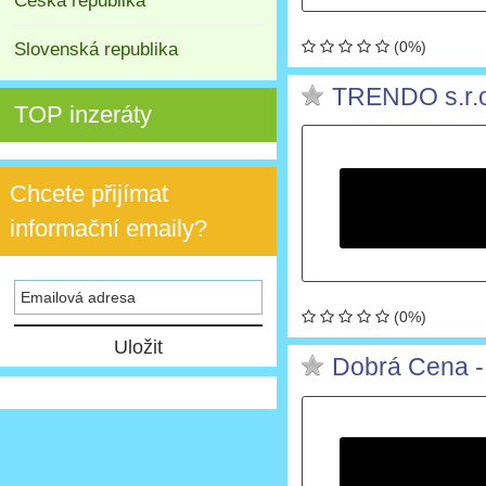
Česká republika
(0%)
Slovenská republika
TRENDO s.r.
TOP inzeráty
Chcete přijímat
informační emaily?
(0%)
Dobrá Cena - 