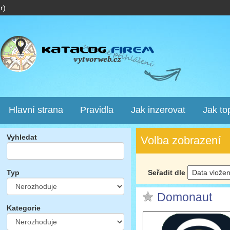
r)
Hlavní strana
Pravidla
Jak inzerovat
Jak to
Vyhledat
Volba zobrazení
Seřadit dle
Typ
Domonaut
Kategorie