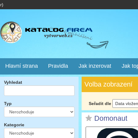
r)
Hlavní strana
Pravidla
Jak inzerovat
Jak to
Vyhledat
Volba zobrazení
Seřadit dle
Typ
Domonaut
Kategorie