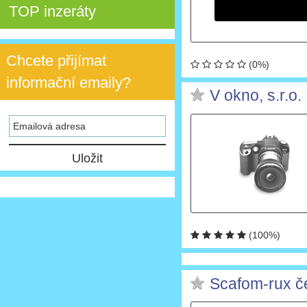
TOP inzeráty
Chcete přijímat
(0%)
informační emaily?
V okno, s.r.o.
(100%)
Scafom-rux čes