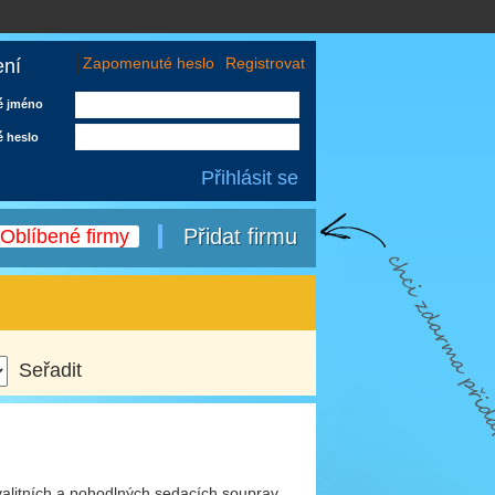
Zapomenuté heslo
Registrovat
ení
é jméno
é heslo
Přidat firmu
Oblíbené firmy
kvalitních a pohodlných sedacích souprav.