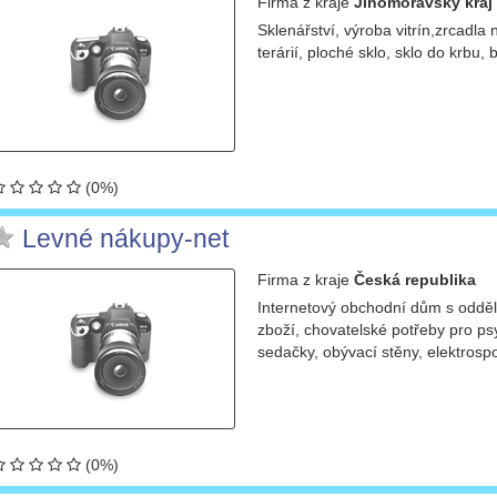
Firma
z kraje
Jihomoravský kraj
Sklenářství, výroba vitrín,zrcadla
terárií, ploché sklo, sklo do krbu, 
(0%)
Levné nákupy-net
Firma
z kraje
Česká republika
Internetový obchodní dům s odděle
zboží, chovatelské potřeby pro p
sedačky, obývací stěny, elektrospo
(0%)