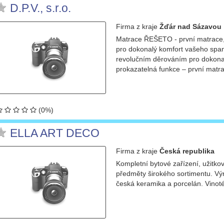
D.P.V., s.r.o.
Firma
z kraje
Žďár nad Sázavou
Matrace ŘEŠETO - první matrace
pro dokonalý komfort vašeho span
revolučním děrováním pro dokonal
prokazatelná funkce – první matra
(0%)
ELLA ART DECO
Firma
z kraje
Česká republika
Kompletní bytové zařízení, užitk
předměty širokého sortimentu. Výr
česká keramika a porcelán. Vinoté