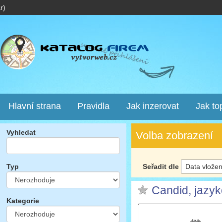
r)
Hlavní strana
Pravidla
Jak inzerovat
Jak to
Vyhledat
Volba zobrazení
Seřadit dle
Typ
Candid, jazyk
Kategorie