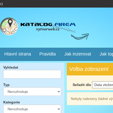
r)
Hlavní strana
Pravidla
Jak inzerovat
Jak to
Vyhledat
Volba zobrazení
Seřadit dle
Typ
Nebyly nalezeny žádné vý
Kategorie