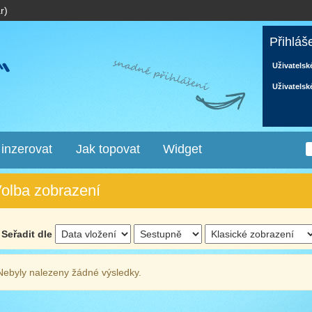
r)
Přihláš
Uživatelsk
Uživatelsk
 inzerovat
Jak topovat
Widget
olba zobrazení
Seřadit dle
Nebyly nalezeny žádné výsledky.