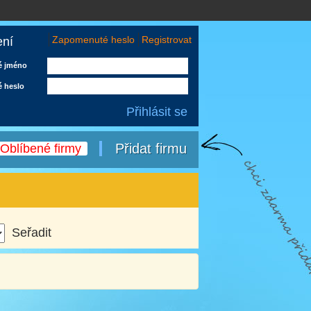
Zapomenuté heslo
Registrovat
ení
é jméno
é heslo
Přidat firmu
Oblíbené firmy