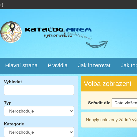
r)
Hlavní strana
Pravidla
Jak inzerovat
Jak to
Vyhledat
Volba zobrazení
Seřadit dle
Typ
Nebyly nalezeny žádné vý
Kategorie