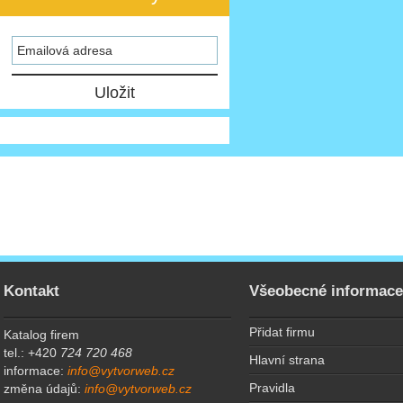
Kontakt
Všeobecné informac
Přidat firmu
Katalog firem
tel.: +420
724 720 468
Hlavní strana
informace:
info@vytvorweb.cz
Pravidla
změna údajů:
info@vytvorweb.cz