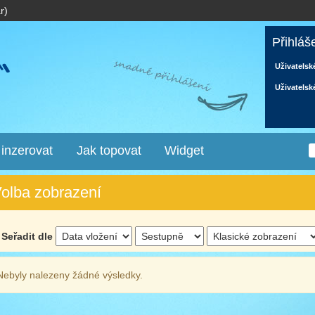
r)
Přihláš
Uživatelsk
Uživatelsk
 inzerovat
Jak topovat
Widget
olba zobrazení
Seřadit dle
Nebyly nalezeny žádné výsledky.