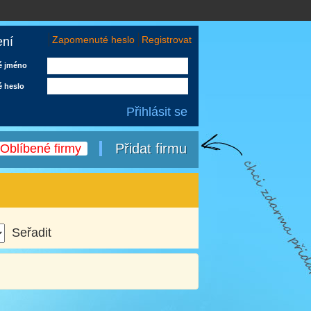
Zapomenuté heslo
Registrovat
ení
é jméno
é heslo
Přidat firmu
Oblíbené firmy