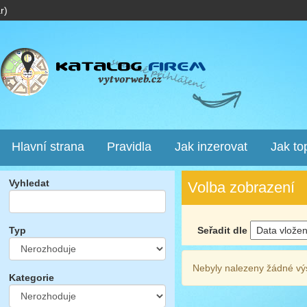
r)
Hlavní strana
Pravidla
Jak inzerovat
Jak to
Vyhledat
Volba zobrazení
Seřadit dle
Typ
Nebyly nalezeny žádné vý
Kategorie