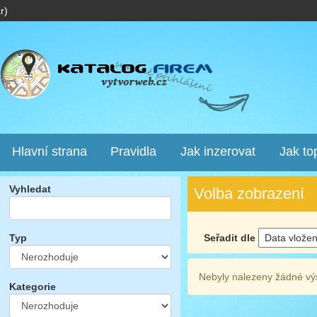
r)
Hlavní strana
Pravidla
Jak inzerovat
Jak to
Vyhledat
Volba zobrazení
Seřadit dle
Typ
Nebyly nalezeny žádné vý
Kategorie