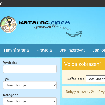
r)
Hlavní strana
Pravidla
Jak inzerovat
Jak to
Vyhledat
Volba zobrazení
Seřadit dle
Typ
Nebyly nalezeny žádné vý
Kategorie