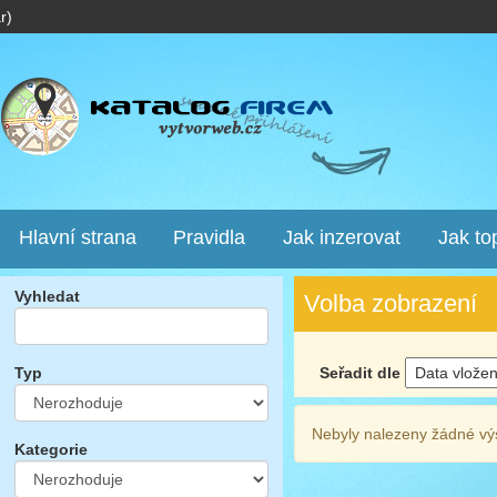
r)
Hlavní strana
Pravidla
Jak inzerovat
Jak to
Vyhledat
Volba zobrazení
Seřadit dle
Typ
Nebyly nalezeny žádné vý
Kategorie