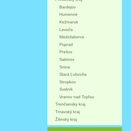
Bardejov
Humenné
Kežmarok
Levoča
Medzilaborce
Poprad
Prešov
Sabinov
Snina
Stará Ľubovňa
Stropkov
Svidník
Vranov nad Topľou
Trenčiansky kraj
Trnavský kraj
Žilinský kraj