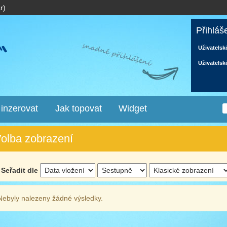
r)
Přihláš
Uživatelsk
Uživatelsk
 inzerovat
Jak topovat
Widget
olba zobrazení
Seřadit dle
Nebyly nalezeny žádné výsledky.