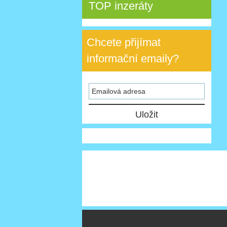
TOP inzeráty
Chcete přijímat
informační emaily?