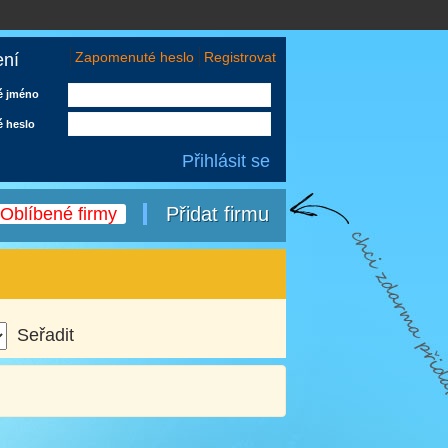
Zapomenuté heslo
Registrovat
ení
é jméno
é heslo
Přidat firmu
Oblíbené firmy