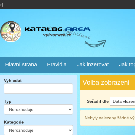
r)
Hlavní strana
Pravidla
Jak inzerovat
Jak to
Vyhledat
Volba zobrazení
Seřadit dle
Typ
Nebyly nalezeny žádné vý
Kategorie