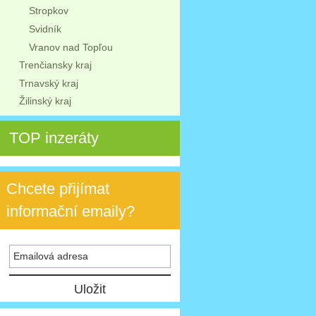
Stropkov
Svidník
Vranov nad Topľou
Trenčiansky kraj
Trnavský kraj
Žilinský kraj
TOP inzeráty
Chcete přijímat
informační emaily?