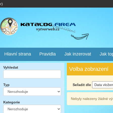
r)
Hlavní strana
Pravidla
Jak inzerovat
Jak to
Vyhledat
Volba zobrazení
Seřadit dle
Typ
Nebyly nalezeny žádné vý
Kategorie