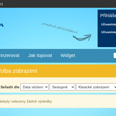
r)
Přihláš
Uživatelsk
Uživatelsk
 inzerovat
Jak topovat
Widget
olba zobrazení
Seřadit dle
Nebyly nalezeny žádné výsledky.