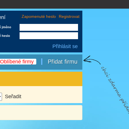
Zapomenuté heslo
Registrovat
ení
é jméno
é heslo
Přidat firmu
Oblíbené firmy