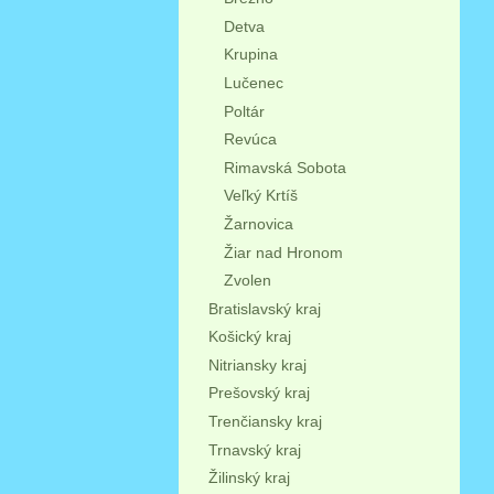
Detva
Krupina
Lučenec
Poltár
Revúca
Rimavská Sobota
Veľký Krtíš
Žarnovica
Žiar nad Hronom
Zvolen
Bratislavský kraj
Košický kraj
Nitriansky kraj
Prešovský kraj
Trenčiansky kraj
Trnavský kraj
Žilinský kraj