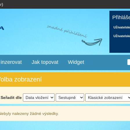
r)
Přihláš
Uživatelsk
Uživatelsk
 inzerovat
Jak topovat
Widget
olba zobrazení
Seřadit dle
Nebyly nalezeny žádné výsledky.