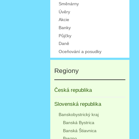
Směnárny
Úvěry
Akcie
Banky
Půjčky
Daně
Oceňování a posudky
Regiony
Česká republika
Slovenská republika
Banskobystrický kraj
Banská Bystrica
Banská Štiavnica
Brezno