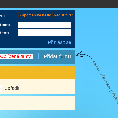
Zapomenuté heslo
Registrovat
ení
é jméno
é heslo
Přidat firmu
Oblíbené firmy