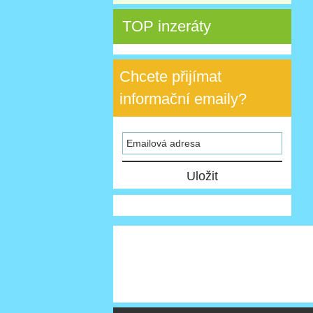
TOP inzeráty
Chcete přijímat
informační emaily?