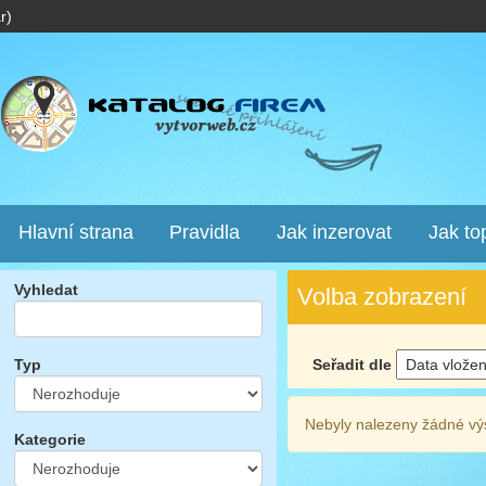
r)
Hlavní strana
Pravidla
Jak inzerovat
Jak to
Vyhledat
Volba zobrazení
Seřadit dle
Typ
Nebyly nalezeny žádné vý
Kategorie