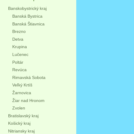
Banskobystrický kraj
Banská Bystrica
Banská Štiavnica
Brezno
Detva
Krupina
Lučenec
Poltár
Revúca
Rimavská Sobota
Veľký Krtíš
Žarnovica
Žiar nad Hronom
Zvolen
Bratislavský kraj
Košický kraj
Nitriansky kraj