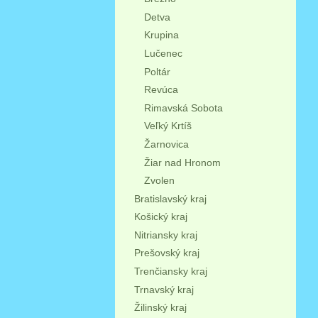
Detva
Krupina
Lučenec
Poltár
Revúca
Rimavská Sobota
Veľký Krtíš
Žarnovica
Žiar nad Hronom
Zvolen
Bratislavský kraj
Košický kraj
Nitriansky kraj
Prešovský kraj
Trenčiansky kraj
Trnavský kraj
Žilinský kraj