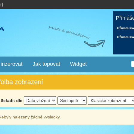
r)
Přihláš
Uživatelsk
Uživatelsk
 inzerovat
Jak topovat
Widget
olba zobrazení
Seřadit dle
Nebyly nalezeny žádné výsledky.