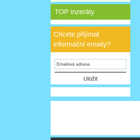
TOP inzeráty
Chcete přijímat
informační emaily?