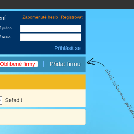
Zapomenuté heslo
Registrovat
ení
é jméno
é heslo
Přidat firmu
Oblíbené firmy