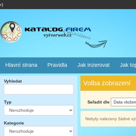
r)
Hlavní strana
Pravidla
Jak inzerovat
Jak to
Vyhledat
Volba zobrazení
Seřadit dle
Typ
Nebyly nalezeny žádné vý
Kategorie