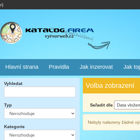
r)
Hlavní strana
Pravidla
Jak inzerovat
Jak to
Vyhledat
Volba zobrazení
Seřadit dle
Typ
Nebyly nalezeny žádné vý
Kategorie