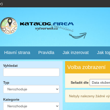
r)
Hlavní strana
Pravidla
Jak inzerovat
Jak to
Vyhledat
Volba zobrazení
Seřadit dle
Typ
Nebyly nalezeny žádné vý
Kategorie