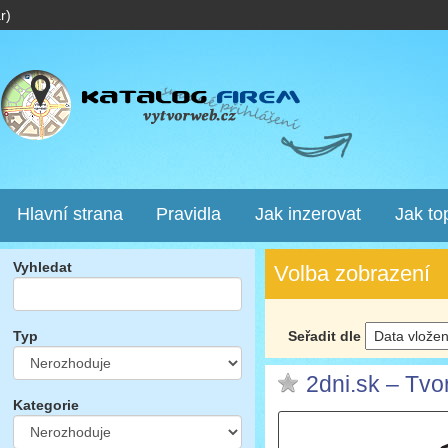
r)
Hlavní strana
Pravidla
Jak inzerovat
Jak to
Vyhledat
Volba zobrazení
Seřadit dle
Typ
2dni.sk – Tvo
Kategorie