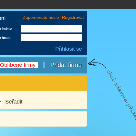
Zapomenuté heslo
Registrovat
ení
é jméno
é heslo
Přidat firmu
Oblíbené firmy