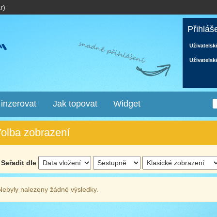
r)
Přihláš
Uživatelsk
Uživatelsk
 inzerovat
Jak topovat
Widget
olba zobrazení
Seřadit dle
Nebyly nalezeny žádné výsledky.