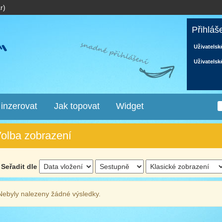
r)
Přihláš
Uživatelsk
Uživatelsk
 inzerovat
Jak topovat
Widget
olba zobrazení
Seřadit dle
Nebyly nalezeny žádné výsledky.