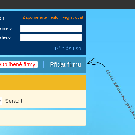
Zapomenuté heslo
Registrovat
ení
é jméno
é heslo
Přidat firmu
Oblíbené firmy