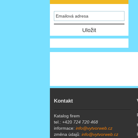
Kontakt
Katalog firem
tel.: +420
724 720 468
informace:
info@vytvorweb.cz
změna údajů:
info@vytvorweb.cz