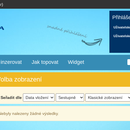
r)
Přihláš
Uživatelsk
Uživatelsk
 inzerovat
Jak topovat
Widget
olba zobrazení
Seřadit dle
Nebyly nalezeny žádné výsledky.