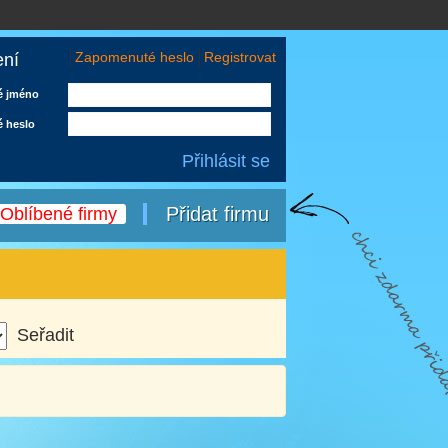
Zapomenuté heslo
Registrovat
ení
é jméno
é heslo
Přidat firmu
Oblíbené firmy