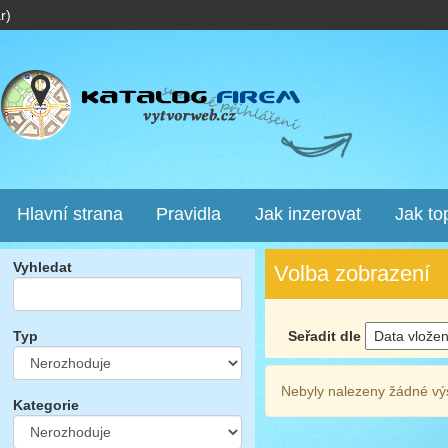
r)
Hlavní strana
Pravidla
Jak inzerovat
Jak to
Vyhledat
Volba zobrazení
Seřadit dle
Typ
Nebyly nalezeny žádné vý
Kategorie