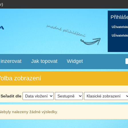
r)
Přihláš
Uživatelsk
Uživatelsk
 inzerovat
Jak topovat
Widget
olba zobrazení
Seřadit dle
Nebyly nalezeny žádné výsledky.