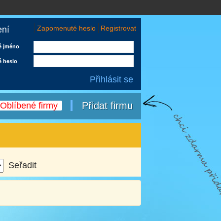
Zapomenuté heslo
Registrovat
ení
é jméno
é heslo
Přidat firmu
Oblíbené firmy