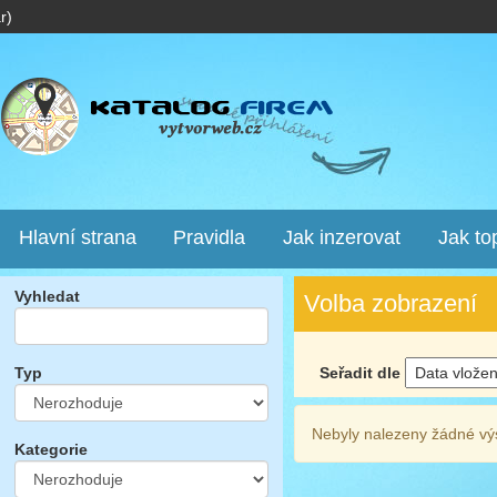
r)
Hlavní strana
Pravidla
Jak inzerovat
Jak to
Vyhledat
Volba zobrazení
Seřadit dle
Typ
Nebyly nalezeny žádné vý
Kategorie