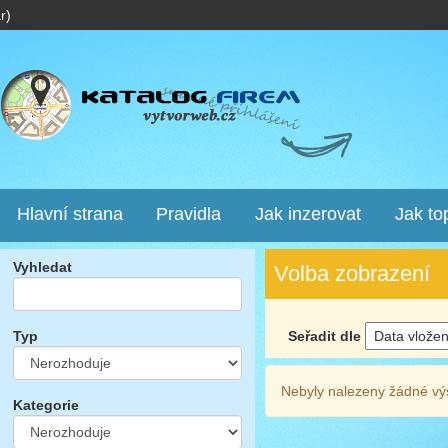
r)
Hlavní strana
Pravidla
Jak inzerovat
Jak to
Vyhledat
Volba zobrazení
Seřadit dle
Typ
Nebyly nalezeny žádné vý
Kategorie