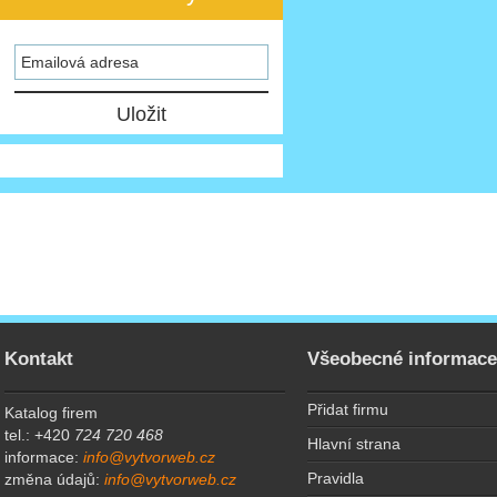
Kontakt
Všeobecné informac
Přidat firmu
Katalog firem
tel.: +420
724 720 468
Hlavní strana
informace:
info@vytvorweb.cz
Pravidla
změna údajů:
info@vytvorweb.cz