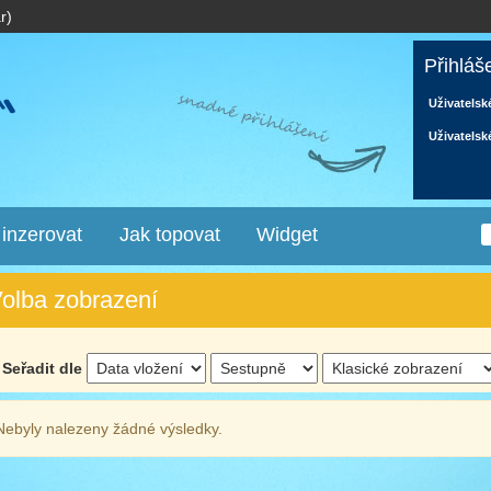
r)
Přihláš
Uživatelsk
Uživatelsk
 inzerovat
Jak topovat
Widget
olba zobrazení
Seřadit dle
Nebyly nalezeny žádné výsledky.