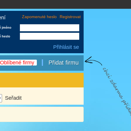
Zapomenuté heslo
Registrovat
ení
é jméno
é heslo
Přidat firmu
Oblíbené firmy