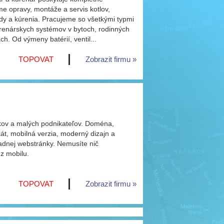
e opravy, montáže a servis kotlov,
ody a kúrenia. Pracujeme so všetkými typmi
kúrenárskych systémov v bytoch, rodinných
. Od výmeny batérií, ventil...
TOPOVAT
Zobrazit firmu
kov a malých podnikateľov. Doména,
ikát, mobilná verzia, moderný dizajn a
ladnej webstránky. Nemusíte nič
 z mobilu.
TOPOVAT
Zobrazit firmu