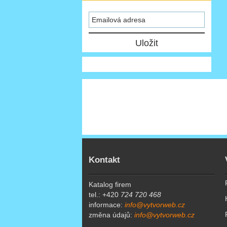
Kontakt
Katalog firem
tel.: +420
724 720 468
informace:
info@vytvorweb.cz
změna údajů:
info@vytvorweb.cz