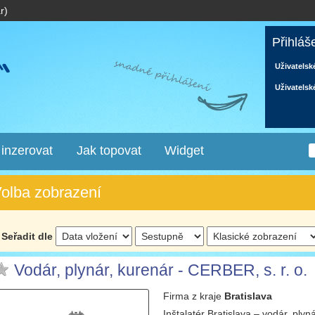
r)
Přihláš
Uživatelsk
Uživatelsk
 inzerovat
Jak topovat
Widget
olba zobrazení
Seřadit dle
Vodár, plynár, kurenár - CERBER, s. r. o.
Firma
z kraje
Bratislava
Inštalatér Bratislava – vodár, ply