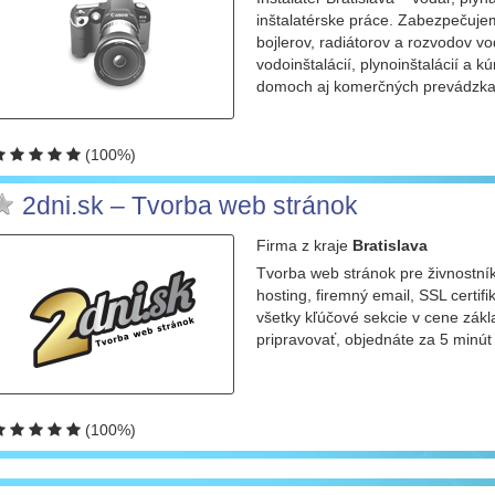
inštalatérske práce. Zabezpečujem
bojlerov, radiátorov a rozvodov v
vodoinštalácií, plynoinštalácií a 
domoch aj komerčných prevádzkach
(100%)
2dni.sk – Tvorba web stránok
Firma
z kraje
Bratislava
Tvorba web stránok pre živnostní
hosting, firemný email, SSL certif
všetky kľúčové sekcie v cene zák
pripravovať, objednáte za 5 minút
(100%)