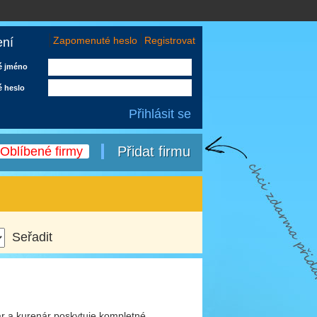
Zapomenuté heslo
Registrovat
ení
é jméno
é heslo
Přidat firmu
Oblíbené firmy
nár a kurenár poskytuje kompletné