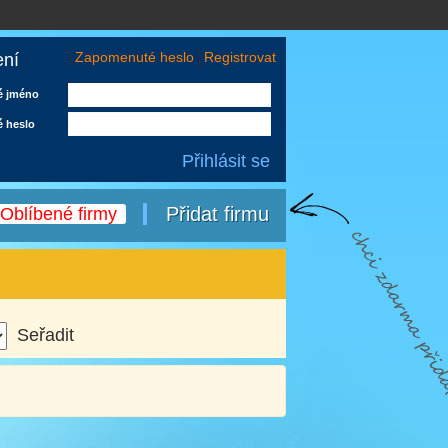
Zapomenuté heslo
Registrovat
ení
é jméno
é heslo
Přidat firmu
Oblíbené firmy