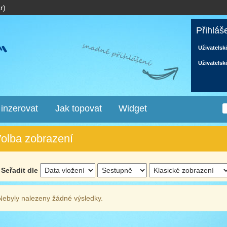
r)
Přihláš
Uživatelsk
Uživatelsk
 inzerovat
Jak topovat
Widget
olba zobrazení
Seřadit dle
Nebyly nalezeny žádné výsledky.