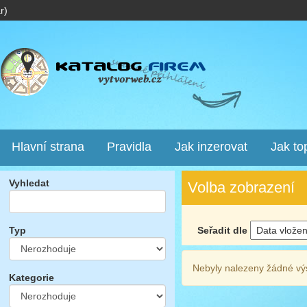
r)
Hlavní strana
Pravidla
Jak inzerovat
Jak to
Vyhledat
Volba zobrazení
Seřadit dle
Typ
Nebyly nalezeny žádné vý
Kategorie