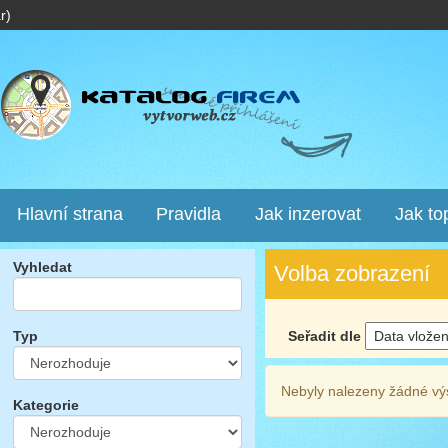
r)
Hlavní strana
Pravidla
Jak inzerovat
Jak to
Vyhledat
Volba zobrazení
Seřadit dle
Typ
Nebyly nalezeny žádné vý
Kategorie