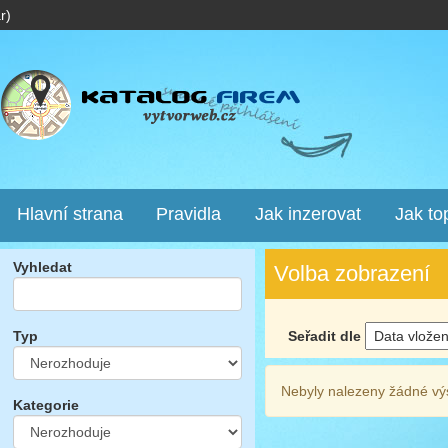
r)
Hlavní strana
Pravidla
Jak inzerovat
Jak to
Vyhledat
Volba zobrazení
Seřadit dle
Typ
Nebyly nalezeny žádné vý
Kategorie