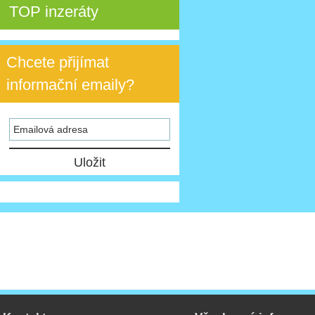
TOP inzeráty
Chcete přijímat
informační emaily?