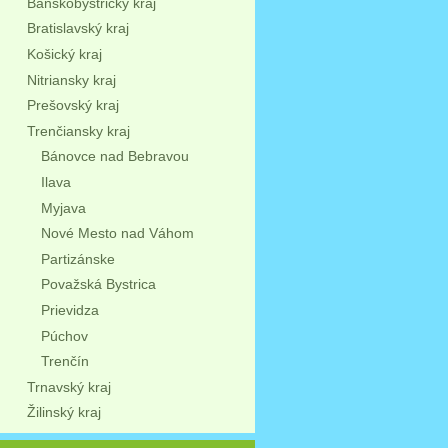
Banskobystrický kraj
Bratislavský kraj
Košický kraj
Nitriansky kraj
Prešovský kraj
Trenčiansky kraj
Bánovce nad Bebravou
Ilava
Myjava
Nové Mesto nad Váhom
Partizánske
Považská Bystrica
Prievidza
Púchov
Trenčín
Trnavský kraj
Žilinský kraj