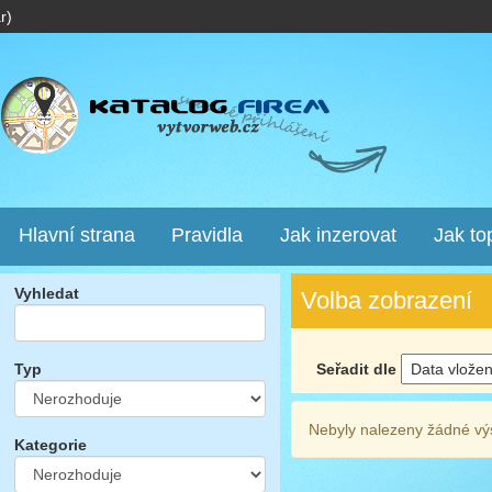
r)
Hlavní strana
Pravidla
Jak inzerovat
Jak to
Vyhledat
Volba zobrazení
Seřadit dle
Typ
Nebyly nalezeny žádné vý
Kategorie