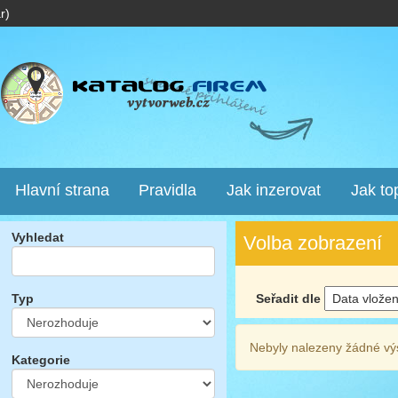
r)
Hlavní strana
Pravidla
Jak inzerovat
Jak to
Vyhledat
Volba zobrazení
Seřadit dle
Typ
Nebyly nalezeny žádné vý
Kategorie