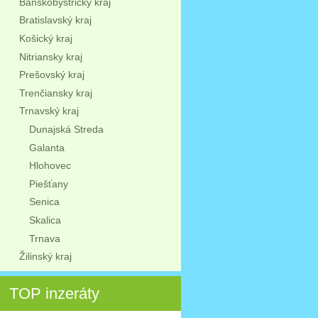
Banskobystrický kraj
Bratislavský kraj
Košický kraj
Nitriansky kraj
Prešovský kraj
Trenčiansky kraj
Trnavský kraj
Dunajská Streda
Galanta
Hlohovec
Piešťany
Senica
Skalica
Trnava
Žilinský kraj
TOP inzeráty