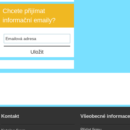
Chcete přijímat
informační emaily?
Kontakt
Všeobecné informac
Přidat firmu