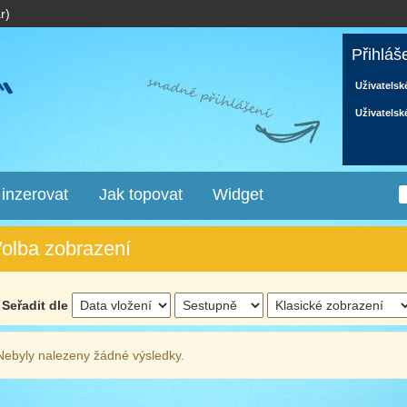
r)
Přihláš
Uživatelsk
Uživatelsk
 inzerovat
Jak topovat
Widget
olba zobrazení
Seřadit dle
Nebyly nalezeny žádné výsledky.