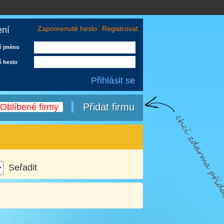
Zapomenuté heslo
Registrovat
ení
é jméno
é heslo
Přidat firmu
Oblíbené firmy