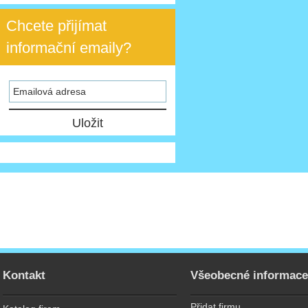
Chcete přijímat
informační emaily?
Kontakt
Všeobecné informac
Přidat firmu