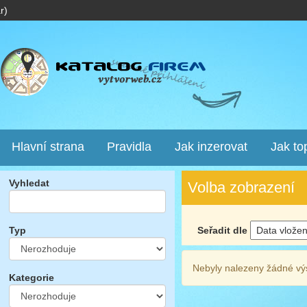
r)
Hlavní strana
Pravidla
Jak inzerovat
Jak to
Vyhledat
Volba zobrazení
Seřadit dle
Typ
Nebyly nalezeny žádné vý
Kategorie