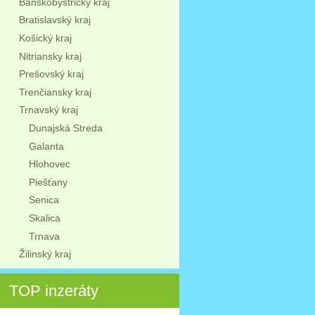
Banskobystrický kraj
Bratislavský kraj
Košický kraj
Nitriansky kraj
Prešovský kraj
Trenčiansky kraj
Trnavský kraj
Dunajská Streda
Galanta
Hlohovec
Piešťany
Senica
Skalica
Trnava
Žilinský kraj
TOP inzeráty