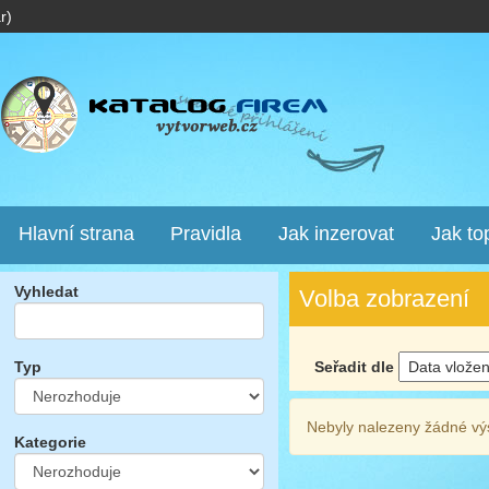
r)
Hlavní strana
Pravidla
Jak inzerovat
Jak to
Vyhledat
Volba zobrazení
Seřadit dle
Typ
Nebyly nalezeny žádné vý
Kategorie