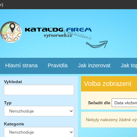
r)
Hlavní strana
Pravidla
Jak inzerovat
Jak to
Vyhledat
Volba zobrazení
Seřadit dle
Typ
Nebyly nalezeny žádné vý
Kategorie