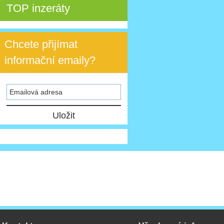
TOP inzeráty
Chcete přijímat
informační emaily?