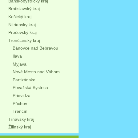
Banskobystrický kraj
Bratislavský kraj
Košický kraj
Nitriansky kraj
Prešovský kraj
Trenčiansky kraj
Bánovce nad Bebravou
Ilava
Myjava
Nové Mesto nad Váhom
Partizánske
Považská Bystrica
Prievidza
Púchov
Trenčín
Trnavský kraj
Žilinský kraj