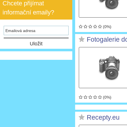
Chcete přijímat
informační emaily?
(0%)
Fotogalerie d
(0%)
Recepty.eu