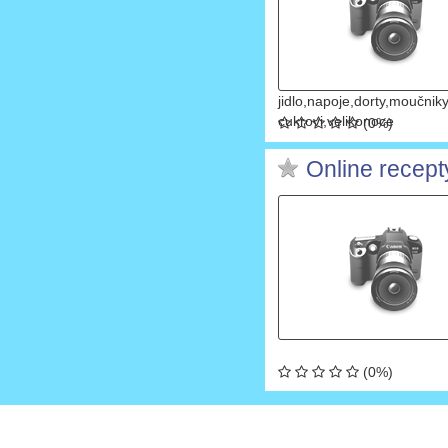
jidlo,napoje,dorty,moučnik
cukrovi,velikonoce
(0%)
Online recept
(0%)