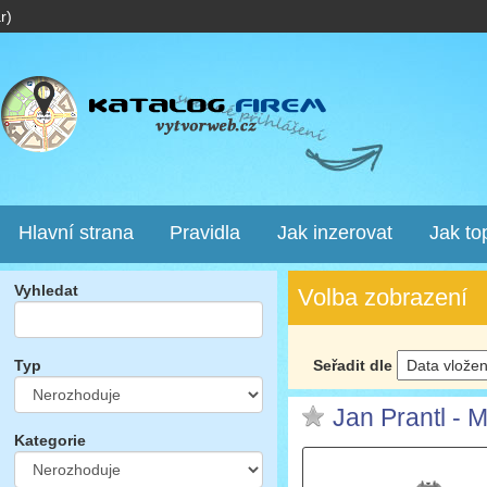
r)
Hlavní strana
Pravidla
Jak inzerovat
Jak to
Vyhledat
Volba zobrazení
Seřadit dle
Typ
Jan Prantl - 
Kategorie