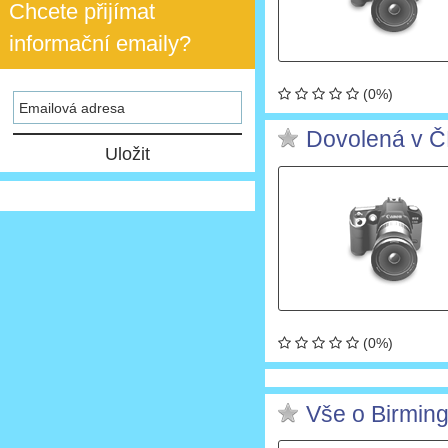
Chcete přijímat
informační emaily?
(0%)
Dovolená v 
(0%)
Vše o Birmin