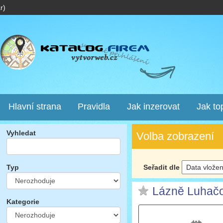
r)
Hlavní strana
Pravidla
Jak inzerovat
Jak to
Vyhledat
Volba zobrazení
Seřadit dle
Typ
Lázně Luhačo
Kategorie