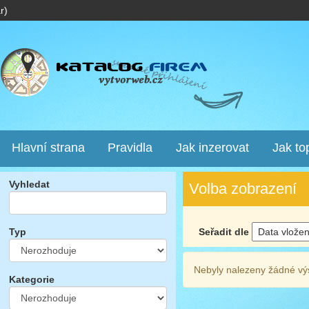
r)
Hlavní strana
Pravidla
Jak inzerovat
Jak to
Vyhledat
Volba zobrazení
Seřadit dle
Typ
Nebyly nalezeny žádné vý
Kategorie