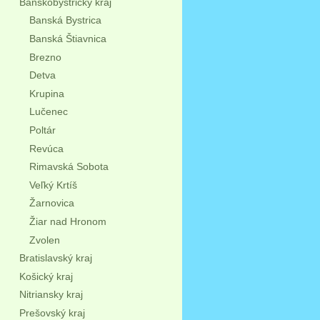
Banskobystrický kraj
Banská Bystrica
Banská Štiavnica
Brezno
Detva
Krupina
Lučenec
Poltár
Revúca
Rimavská Sobota
Veľký Krtíš
Žarnovica
Žiar nad Hronom
Zvolen
Bratislavský kraj
Košický kraj
Nitriansky kraj
Prešovský kraj