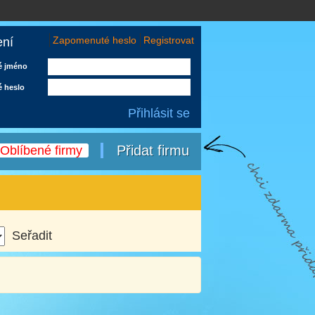
Zapomenuté heslo
Registrovat
ení
é jméno
é heslo
Přidat firmu
Oblíbené firmy