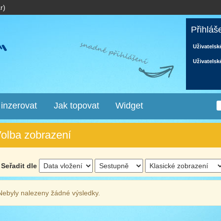
r)
Přihláš
Uživatelsk
Uživatelsk
 inzerovat
Jak topovat
Widget
olba zobrazení
Seřadit dle
Nebyly nalezeny žádné výsledky.