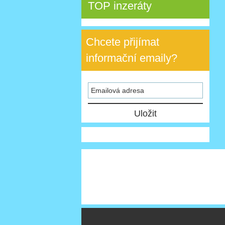
TOP inzeráty
Chcete přijímat
informační emaily?