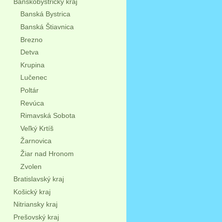
Banskobystrický kraj
Banská Bystrica
Banská Štiavnica
Brezno
Detva
Krupina
Lučenec
Poltár
Revúca
Rimavská Sobota
Veľký Krtíš
Žarnovica
Žiar nad Hronom
Zvolen
Bratislavský kraj
Košický kraj
Nitriansky kraj
Prešovský kraj