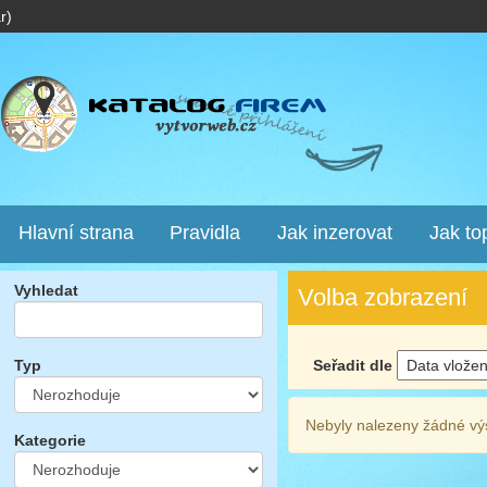
r)
Hlavní strana
Pravidla
Jak inzerovat
Jak to
Vyhledat
Volba zobrazení
Seřadit dle
Typ
Nebyly nalezeny žádné vý
Kategorie