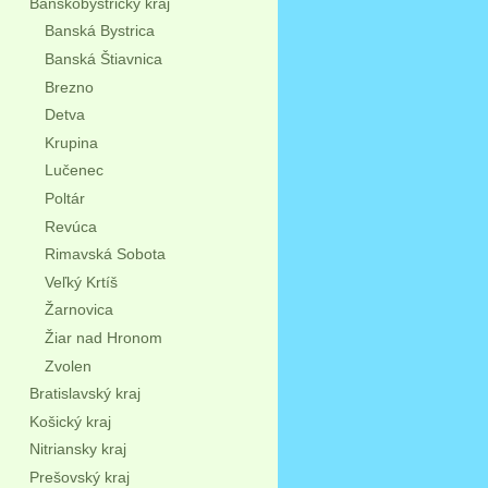
Banskobystrický kraj
Banská Bystrica
Banská Štiavnica
Brezno
Detva
Krupina
Lučenec
Poltár
Revúca
Rimavská Sobota
Veľký Krtíš
Žarnovica
Žiar nad Hronom
Zvolen
Bratislavský kraj
Košický kraj
Nitriansky kraj
Prešovský kraj