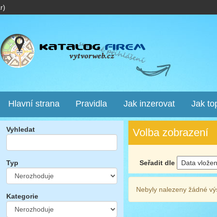
r)
Hlavní strana
Pravidla
Jak inzerovat
Jak to
Vyhledat
Volba zobrazení
Seřadit dle
Typ
Nebyly nalezeny žádné vý
Kategorie